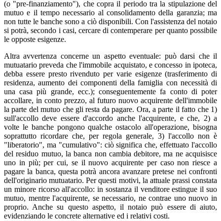
(o "pre-finanziamento"), che copra il periodo tra la stipulazione del
mutuo e il tempo necessario al consolidamento della garanzia; ma
non tutte le banche sono a ciò disponibili. Con l'assistenza del notaio
si potrà, secondo i casi, cercare di contemperare per quanto possibile
le opposte esigenze.
Altra avvertenza concerne un aspetto eventuale: può darsi che il
mutuatario preveda che l'immobile acquistato, e concesso in ipoteca,
debba essere presto rivenduto per varie esigenze (trasferimento di
residenza, aumento dei componenti della famiglia con necessità di
una casa più grande, ecc.); conseguentemente fa conto di poter
accollare, in conto prezzo, al futuro nuovo acquirente dell'immobile
la parte del mutuo che gli resta da pagare. Ora, a parte il fatto che 1)
sull'accollo deve essere d'accordo anche l'acquirente, e che, 2) a
volte le banche pongono qualche ostacolo all'operazione, bisogna
soprattutto ricordare che, per regola generale, 3) l'accollo non è
"liberatorio", ma "cumulativo": ciò significa che, effettuato l'accollo
del residuo mutuo, la banca non cambia debitore, ma ne acquisisce
uno in più; per cui, se il nuovo acquirente per caso non riesce a
pagare la banca, questa potrà ancora avanzare pretese nei confronti
dell'originario mutuatario. Per questi motivi, la attuale prassi constata
un minore ricorso all'accollo: in sostanza il venditore estingue il suo
mutuo, mentre l'acquirente, se necessario, ne contrae uno nuovo in
proprio. Anche su questo aspetto, il notaio può essere di aiuto,
evidenziando le concrete alternative ed i relativi costi.