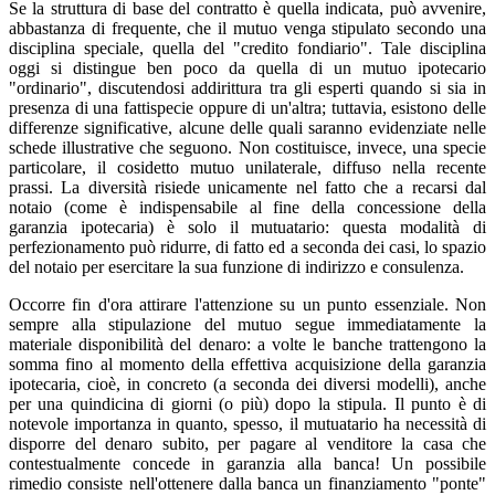
Se la struttura di base del contratto è quella indicata, può avvenire,
abbastanza di frequente, che il mutuo venga stipulato secondo una
disciplina speciale, quella del "credito fondiario". Tale disciplina
oggi si distingue ben poco da quella di un mutuo ipotecario
"ordinario", discutendosi addirittura tra gli esperti quando si sia in
presenza di una fattispecie oppure di un'altra; tuttavia, esistono delle
differenze significative, alcune delle quali saranno evidenziate nelle
schede illustrative che seguono. Non costituisce, invece, una specie
particolare, il cosidetto mutuo unilaterale, diffuso nella recente
prassi. La diversità risiede unicamente nel fatto che a recarsi dal
notaio (come è indispensabile al fine della concessione della
garanzia ipotecaria) è solo il mutuatario: questa modalità di
perfezionamento può ridurre, di fatto ed a seconda dei casi, lo spazio
del notaio per esercitare la sua funzione di indirizzo e consulenza.
Occorre fin d'ora attirare l'attenzione su un punto essenziale. Non
sempre alla stipulazione del mutuo segue immediatamente la
materiale disponibilità del denaro: a volte le banche trattengono la
somma fino al momento della effettiva acquisizione della garanzia
ipotecaria, cioè, in concreto (a seconda dei diversi modelli), anche
per una quindicina di giorni (o più) dopo la stipula. Il punto è di
notevole importanza in quanto, spesso, il mutuatario ha necessità di
disporre del denaro subito, per pagare al venditore la casa che
contestualmente concede in garanzia alla banca! Un possibile
rimedio consiste nell'ottenere dalla banca un finanziamento "ponte"