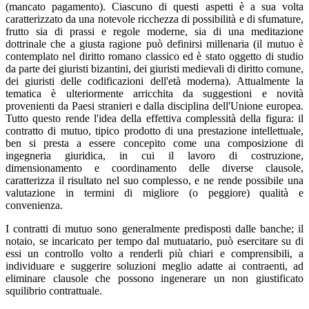
(mancato pagamento). Ciascuno di questi aspetti è a sua volta
caratterizzato da una notevole ricchezza di possibilità e di sfumature,
frutto sia di prassi e regole moderne, sia di una meditazione
dottrinale che a giusta ragione può definirsi millenaria (il mutuo è
contemplato nel diritto romano classico ed è stato oggetto di studio
da parte dei giuristi bizantini, dei giuristi medievali di diritto comune,
dei giuristi delle codificazioni dell'età moderna). Attualmente la
tematica è ulteriormente arricchita da suggestioni e novità
provenienti da Paesi stranieri e dalla disciplina dell'Unione europea.
Tutto questo rende l'idea della effettiva complessità della figura: il
contratto di mutuo, tipico prodotto di una prestazione intellettuale,
ben si presta a essere concepito come una composizione di
ingegneria giuridica, in cui il lavoro di costruzione,
dimensionamento e coordinamento delle diverse clausole,
caratterizza il risultato nel suo complesso, e ne rende possibile una
valutazione in termini di migliore (o peggiore) qualità e
convenienza.
I contratti di mutuo sono generalmente predisposti dalle banche; il
notaio, se incaricato per tempo dal mutuatario, può esercitare su di
essi un controllo volto a renderli più chiari e comprensibili, a
individuare e suggerire soluzioni meglio adatte ai contraenti, ad
eliminare clausole che possono ingenerare un non giustificato
squilibrio contrattuale.