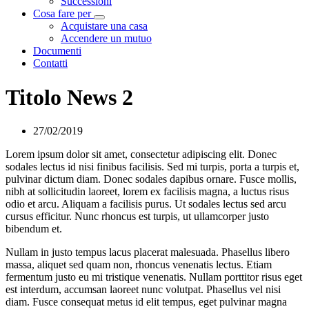
Successioni
Cosa fare per
Visualizza menù di secondo livello
Acquistare una casa
Accendere un mutuo
Documenti
Contatti
Titolo News 2
27/02/2019
Lorem ipsum dolor sit amet, consectetur adipiscing elit. Donec
sodales lectus id nisi finibus facilisis. Sed mi turpis, porta a turpis et,
pulvinar dictum diam. Donec sodales dapibus ornare. Fusce mollis,
nibh at sollicitudin laoreet, lorem ex facilisis magna, a luctus risus
odio et arcu. Aliquam a facilisis purus. Ut sodales lectus sed arcu
cursus efficitur. Nunc rhoncus est turpis, ut ullamcorper justo
bibendum et.
Nullam in justo tempus lacus placerat malesuada. Phasellus libero
massa, aliquet sed quam non, rhoncus venenatis lectus. Etiam
fermentum justo eu mi tristique venenatis. Nullam porttitor risus eget
est interdum, accumsan laoreet nunc volutpat. Phasellus vel nisi
diam. Fusce consequat metus id elit tempus, eget pulvinar magna