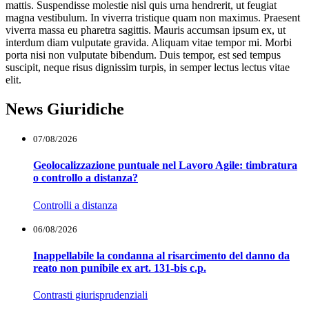
mattis. Suspendisse molestie nisl quis urna hendrerit, ut feugiat
magna vestibulum. In viverra tristique quam non maximus. Praesent
viverra massa eu pharetra sagittis. Mauris accumsan ipsum ex, ut
interdum diam vulputate gravida. Aliquam vitae tempor mi. Morbi
porta nisi non vulputate bibendum. Duis tempor, est sed tempus
suscipit, neque risus dignissim turpis, in semper lectus lectus vitae
elit.
News Giuridiche
07/08/2026
Geolocalizzazione puntuale nel Lavoro Agile: timbratura
o controllo a distanza?
Controlli a distanza
06/08/2026
Inappellabile la condanna al risarcimento del danno da
reato non punibile ex art. 131-bis c.p.
Contrasti giurisprudenziali